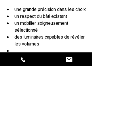
une grande précision dans les choix
un respect du bâti existant
un mobilier soigneusement 
sélectionné
des luminaires capables de révéler 
les volumes
Chaque élément doit trouver sa juste 
place pour préserver l’harmonie globale 
de l’espace.
Une approche 
transversale, inspirée par 
la ville
Quel que soit le quartier lyonnais, notre 