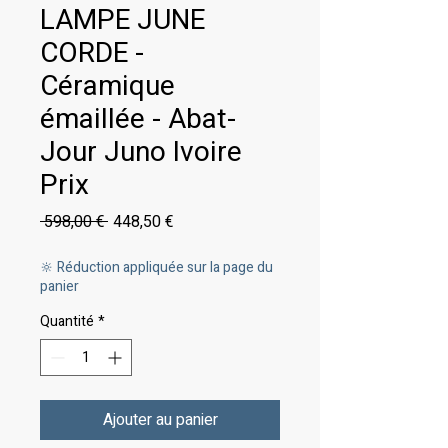
LAMPE JUNE
CORDE -
Céramique
émaillée - Abat-
Jour Juno Ivoire
Prix
Prix
Prix
 598,00 € 
448,50 €
original
promotionnel
🔆 Réduction appliquée sur la page du
panier
Quantité
*
Ajouter au panier