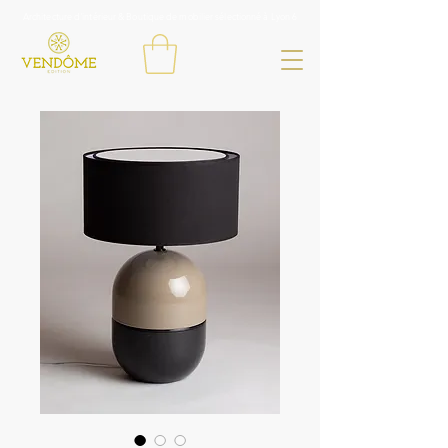
Architecture d'intérieur & Boutique de mobilier sélectionné à Lyon 6