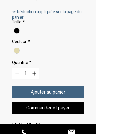
original
promotionnel
🔆 Réduction appliquée sur la page du
panier
Taille
*
Couleur
*
Quantité
*
Ajouter au panier
Commander et payer
Mini ht 25 x 20 cm
Céramique